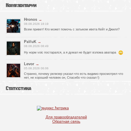
Комментарии
Hronos
→
08.08.2026 18:19
Всем привет! Кто может помочь с затыком ивета Кейт и Джилл?
PaVuK
→
08.08.2026 08:49
Ну норм voic постарался, а я думал не будет взлома аватара
Levor
→
05.08.2026 06:06
Странно, почему релизер указал что есть видимо просмотрел что
нет, не хороший человек он, Спасибо что сказал !)
fr0zen142
→
Статистика
05.08.2026 01:40
нет Русской озвучки, зря скачал
serg67
→
02.08.2026 17:03
Для правообладателей
Игра интересная,а снизил одну звезду за то что нет уменьшения
Обратная связь
экрана,играешь только на полном мониторе,очень неудобно!
Спасибо за игру!!!