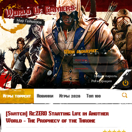
World Of Gamers
Мир Геймеров
Мой аккаунт:
Забыл пароль
Регистрация
Игры торрент
Новинки
Игры 2026
Топ 100
[Switch] Re:ZERO Starting Life in Another
World - The Prophecy of the Throne