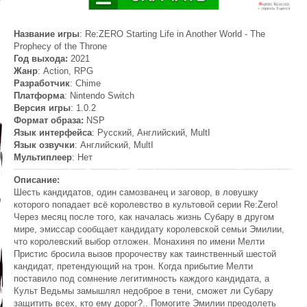
Название игры
: Re:ZERO Starting Life in Another World - The
Prophecy of the Throne
Год выхода:
2021
Жанр
: Action, RPG
Разработчик
: Chime
Платформа
: Nintendo Switch
Версия игры
: 1.0.2
Формат образа:
NSP
Язык интерфейса
: Русский, Английский, MultI
Язык озвучки
: Английский, MultI
Мультиплеер
: Нет
Описание:
Шесть кандидатов, один самозванец и заговор, в ловушку
которого попадает всё королевство в культовой серии Re:Zero!
Через месяц после того, как началась жизнь Субару в другом
мире, эмиссар сообщает кандидату королевской семьи Эмилии,
что королевский выбор отложен. Монахиня по имени Мелти
Пристис бросила вызов пророчеству как таинственный шестой
кандидат, претендующий на трон. Когда прибытие Мелти
поставило под сомнение легитимность каждого кандидата, а
Культ Ведьмы замышлял недоброе в тени, сможет ли Субару
защитить всех, кто ему дорог?.. Помогите Эмилии преодолеть