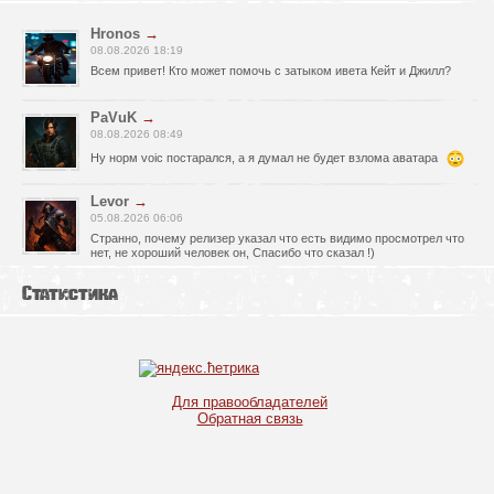
Hronos
→
08.08.2026 18:19
Всем привет! Кто может помочь с затыком ивета Кейт и Джилл?
PaVuK
→
08.08.2026 08:49
Ну норм voic постарался, а я думал не будет взлома аватара
Levor
→
05.08.2026 06:06
Странно, почему релизер указал что есть видимо просмотрел что
нет, не хороший человек он, Спасибо что сказал !)
fr0zen142
→
Статистика
05.08.2026 01:40
нет Русской озвучки, зря скачал
serg67
→
02.08.2026 17:03
Для правообладателей
Игра интересная,а снизил одну звезду за то что нет уменьшения
Обратная связь
экрана,играешь только на полном мониторе,очень неудобно!
Спасибо за игру!!!
glbvoyea5806
→