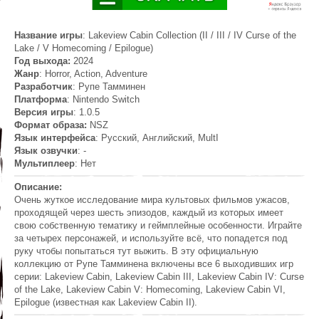
Название игры
: Lakeview Cabin Collection (II / III / IV Curse of the
Lake / V Homecoming / Epilogue)
Год выхода:
2024
Жанр
: Horror, Action, Adventure
Разработчик
: Рупе Тамминен
Платформа
: Nintendo Switch
Версия игры
: 1.0.5
Формат образа:
NSZ
Язык интерфейса
: Русский, Английский, MultI
Язык озвучки
: -
Мультиплеер
: Нет
Описание:
Очень жуткое исследование мира культовых фильмов ужасов,
проходящей через шесть эпизодов, каждый из которых имеет
свою собственную тематику и геймплейные особенности. Играйте
за четырех персонажей, и используйте всё, что попадется под
руку чтобы попытаться тут выжить. В эту официальную
коллекцию от Рупе Тамминена включены все 6 выходивших игр
серии: Lakeview Cabin, Lakeview Cabin III, Lakeview Cabin IV: Curse
of the Lake, Lakeview Cabin V: Homecoming, Lakeview Cabin VI,
Epilogue (известная как Lakeview Cabin II).