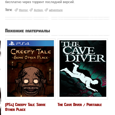
бесплатно через торрент последней версий.
Теги:
Horror
,
Action
,
adventure
Похожие материалы
[PS4] Creepy Tale: Some
The Cave Diver / Portable
Other Place