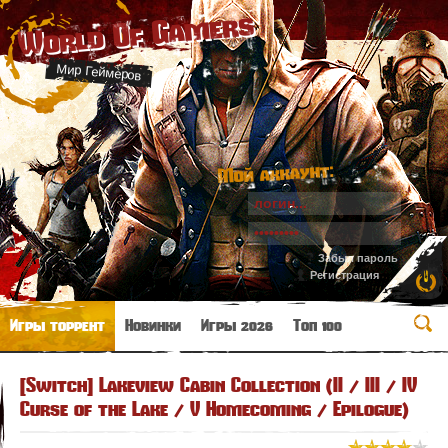
World Of Gamers
Мир Геймеров
Мой аккаунт:
Забыл пароль
Регистрация
Игры торрент
Новинки
Игры 2026
Топ 100
[Switch] Lakeview Cabin Collection (II / III / IV
Curse of the Lake / V Homecoming / Epilogue)