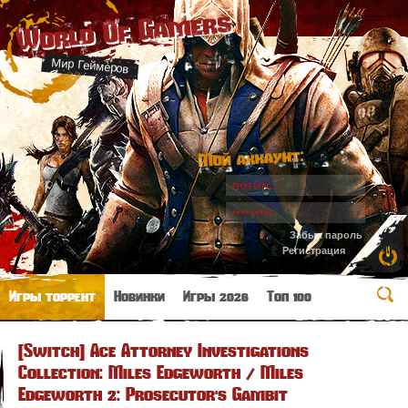
World Of Gamers
Мир Геймеров
Мой аккаунт:
Забыл пароль
Регистрация
Игры торрент
Новинки
Игры 2026
Топ 100
[Switch] Ace Attorney Investigations
Collection: Miles Edgeworth / Miles
Edgeworth 2: Prosecutor's Gambit