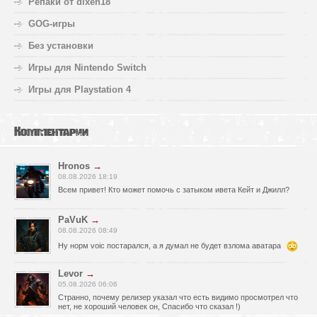
Репаки от dixen18
GOG-игры
Без установки
Игры для Nintendo Switch
Игры для Playstation 4
Комментарии
Hronos
→
08.08.2026 18:19
Всем привет! Кто может помочь с затыком ивета Кейт и Джилл?
PaVuK
→
08.08.2026 08:49
Ну норм voic постарался, а я думал не будет взлома аватара
Levor
→
05.08.2026 06:06
Странно, почему релизер указал что есть видимо просмотрел что
нет, не хороший человек он, Спасибо что сказал !)