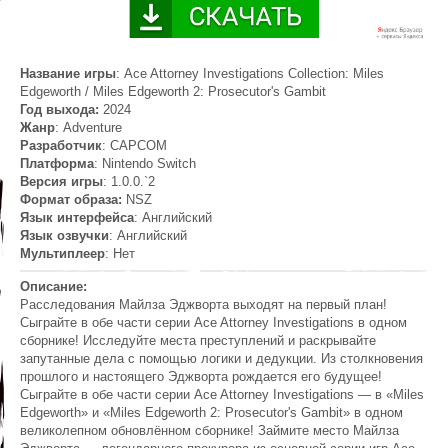
Название игры
: Ace Attorney Investigations Collection: Miles
Edgeworth / Miles Edgeworth 2: Prosecutor's Gambit
Год выхода:
2024
Жанр
: Adventure
Разработчик
: CAPCOM
Платформа
: Nintendo Switch
Версия игры
: 1.0.0.`2
Формат образа:
NSZ
Язык интерфейса
: Английский
Язык озвучки
: Английский
Мультиплеер
: Нет
Описание:
Расследования Майлза Эджворта выходят на первый план!
Сыграйте в обе части серии Ace Attorney Investigations в одном
сборнике! Исследуйте места преступлений и раскрывайте
запутанные дела с помощью логики и дедукции. Из столкновения
прошлого и настоящего Эджворта рождается его будущее!
Сыграйте в обе части серии Ace Attorney Investigations — в «Miles
Edgeworth» и «Miles Edgeworth 2: Prosecutor's Gambit» в одном
великолепном обновлённом сборнике! Займите место Майлза