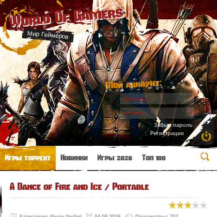
World Of Gamers
Мир Геймеров
Мой аккаунт:
Забыл пароль
Регистрация
Игры торрент
Новинки
Игры 2026
Топ 100
A Dance of Fire and Ice / Portable
Категория:
Инди (Indie)
04.08.2026
Просмотры: 707