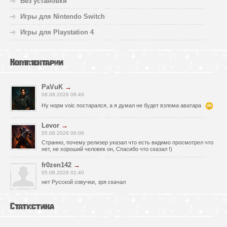
Без установки
Игры для Nintendo Switch
Игры для Playstation 4
Комментарии
PaVuK
→
08.08.2026 08:49
Ну норм voic постарался, а я думал не будет взлома аватара
Levor
→
05.08.2026 06:06
Странно, почему релизер указал что есть видимо просмотрел что
нет, не хороший человек он, Спасибо что сказал !)
fr0zen142
→
05.08.2026 01:40
нет Русской озвучки, зря скачал
serg67
→
Статистика
02.08.2026 17:03
Игра интересная,а снизил одну звезду за то что нет уменьшения