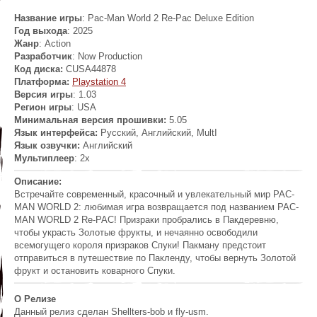
Название игры
: Pac-Man World 2 Re-Pac Deluxe Edition
Год выхода
: 2025
Жанр
: Action
Разработчик
:
Now Production
Код диска:
CUSA44878
Платформа:
Playstation 4
Версия игры
: 1.03
Регион игры
: USA
Минимальная версия прошивки:
5.05
Язык интерфейса:
Русский, Английский, MultI
Язык озвучки:
Английский
Мультиплеер
: 2x
Описание:
Встречайте современный, красочный и увлекательный мир PAC-
MAN WORLD 2: любимая игра возвращается под названием PAC-
MAN WORLD 2 Re-PAC! Призраки пробрались в Пакдеревню,
чтобы украсть Золотые фрукты, и нечаянно освободили
всемогущего короля призраков Спуки! Пакману предстоит
отправиться в путешествие по Пакленду, чтобы вернуть Золотой
фрукт и остановить коварного Спуки.
О Релизе
Данный релиз сделан Shellters-bob и fly-usm.