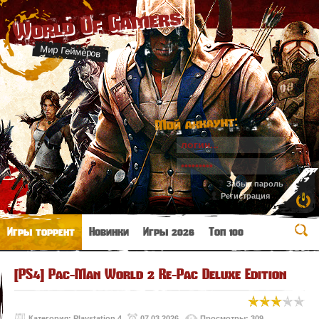
World Of Gamers
Мир Геймеров
Мой аккаунт:
Забыл пароль
Регистрация
Игры торрент
Новинки
Игры 2026
Топ 100
[PS4] Pac-Man World 2 Re-Pac Deluxe Edition
Категория:
Playstation 4
07.03.2026
Просмотры: 309