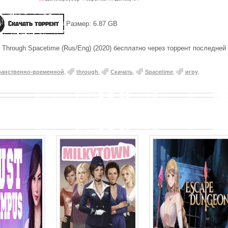
Скачать торрент
Размер: 6.87 GB
 Through Spacetime (Rus/Eng) (2020) бесплатно через торрент последней
ранственно-временной
,
through
,
Скачать
,
Spacetime
,
игру
,