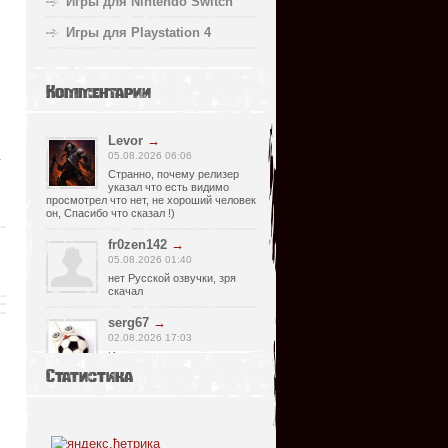
Игры для Nintendo Switch
Игры для Playstation 4
Комментарии
Levor
→
.
05.08.2026 06:06
Странно, почему релизер
указал что есть видимо
просмотрел что нет, не хороший человек
он, Спасибо что сказал !)
fr0zen142
→
05.08.2026 01:40
нет Русской озвучки, зря
скачал
serg67
→
02.08.2026 17:03
Игра интересная,а снизил
одну звезду за то что нет
Статистика
уменьшения экрана,играешь только на
полном мониторе,очень неудобно!
Спасибо за игру...
glbvoyea5806
→