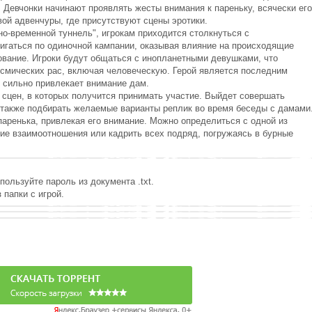
 Девчонки начинают проявлять жесты внимания к пареньку, всячески его
вой адвенчуры, где присутствуют сцены эротики.
о-временной туннель", игрокам приходится столкнуться с
игаться по одиночной кампании, оказывая влияние на происходящие
ование. Игроки будут общаться с инопланетными девушками, что
смических рас, включая человеческую. Герой является последним
 сильно привлекает внимание дам.
сцен, в которых получится принимать участие. Выйдет совершать
а также подбирать желаемые варианты реплик во время беседы с дамами
паренька, привлекая его внимание. Можно определиться с одной из
ие взаимоотношения или кадрить всех подряд, погружаясь в бурные
пользуйте пароль из документа .txt.
 папки с игрой.