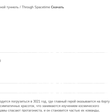
ной туннель / Through Spacetime
Скачать
0
дится погрузиться в 3021 год, где главный герой оказывается на борту
 симпатичных красоток, что занимаются изучением космического
дамы спасают протагониста, и он становится частью их команды,