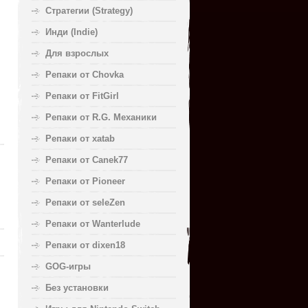
Стратегии (Strategy)
Инди (Indie)
Для взрослых
Репаки от Chovka
Репаки от FitGirl
Репаки от R.G. Механики
Репаки от xatab
Репаки от Canek77
Репаки от Pioneer
Репаки от seleZen
Репаки от Wanterlude
Репаки от dixen18
GOG-игры
Без установки