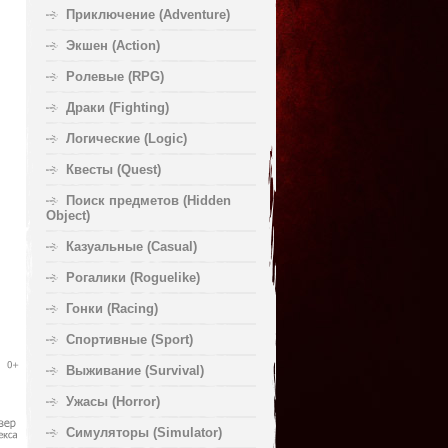
Приключение (Adventure)
Экшен (Action)
Ролевые (RPG)
Драки (Fighting)
Логические (Logic)
Квесты (Quest)
Поиск предметов (Hidden
Object)
Казуальные (Casual)
Рогалики (Roguelike)
Гонки (Racing)
Спортивные (Sport)
Выживание (Survival)
Ужасы (Horror)
Симуляторы (Simulator)