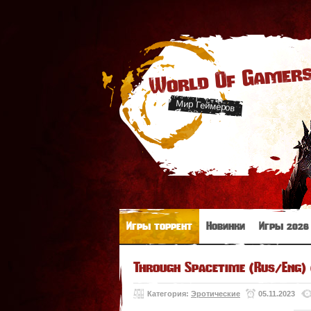
World Of Gamer
Мир Геймеров
Игры торрент
Новинки
Игры 2026
Through Spacetime (Rus/Eng) 
Категория:
Эротические
05.11.2023