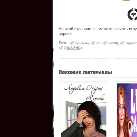
На этой странице вы можете скачать игру
версий.
Теги:
туннель
,
PC
,
(2020)
,
Прост
(RUS/ENG)
Похожие материалы