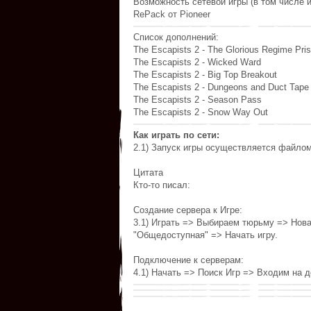
Возможность сетевой игры (в том числе и
RePack от Pioneer
Список дополнений:
The Escapists 2 - The Glorious Regime Pri
The Escapists 2 - Wicked Ward
The Escapists 2 - Big Top Breakout
The Escapists 2 - Dungeons and Duct Tape
The Escapists 2 - Season Pass
The Escapists 2 - Snow Way Out
Как играть по сети:
2.1) Запуск игры осуществляется файлом
Цитата
Кто-то писал:
Создание сервера к Игре:
3.1) Играть => Выбираем тюрьму => Нов
"Общедоступная" => Начать игру.
Подключение к серверам:
4.1) Начать => Поиск Игр => Входим на д