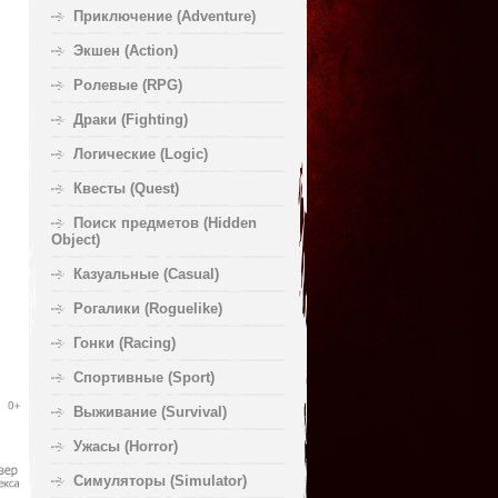
Приключение (Adventure)
Экшен (Action)
Ролевые (RPG)
Драки (Fighting)
Логические (Logic)
Квесты (Quest)
Поиск предметов (Hidden
Object)
Казуальные (Casual)
Рогалики (Roguelike)
Гонки (Racing)
Спортивные (Sport)
Выживание (Survival)
Ужасы (Horror)
Симуляторы (Simulator)