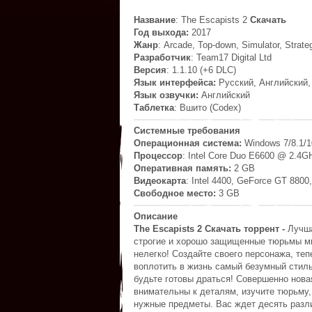
Название
: The Escapists 2
Скачать
Год выхода:
2017
Жанр
: Arcade, Top-down, Simulator, Strate
Разработчик
: Team17 Digital Ltd
Версия
: 1.1.10 (+6 DLC)
Язык интерфейса:
Русский, Английский,
Язык озвучки:
Английский
Таблетка
: Вшито (Codex)
Системные требования
Операционная система:
Windows 7/8.1/1
Процессор
: Intel Core Duo E6600 @ 2.4G
Оперативная память:
2 GB
Видеокарта
: Intel 4400, GeForce GT 880
Свободное место:
3 GB
Описание
The Escapists 2 Скачать торрент -
Лучша
строгие и хорошо защищенные тюрьмы ми
нелегко! Создайте своего персонажа, теп
воплотить в жизнь самый безумный стиль
будьте готовы драться! Совершенно нова
внимательны к деталям, изучите тюрьму,
нужные предметы. Вас ждет десять разл