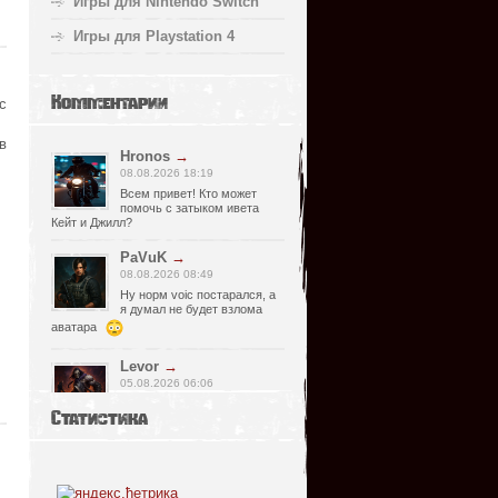
Игры для Nintendo Switch
Игры для Playstation 4
Комментарии
с
в
Hronos
→
08.08.2026 18:19
Всем привет! Кто может
помочь с затыком ивета
Кейт и Джилл?
PaVuK
→
08.08.2026 08:49
Ну норм voic постарался, а
я думал не будет взлома
аватара
Levor
→
05.08.2026 06:06
Странно, почему релизер
Статистика
указал что есть видимо
просмотрел что нет, не хороший человек
он, Спасибо что сказал !)
fr0zen142
→