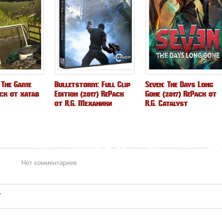
 The Game
Bulletstorm: Full Clip
Seven: The Days Long
ack от xatab
Edition (2017) RePack
Gone (2017) RePack от
от R.G. Механики
R.G. Catalyst
Нет комментариев