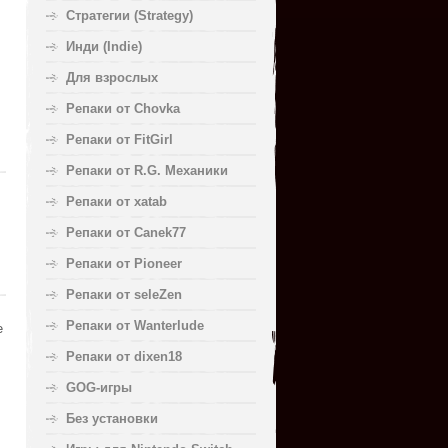
Стратегии (Strategy)
Инди (Indie)
Для взрослых
Репаки от Chovka
Репаки от FitGirl
Репаки от R.G. Механики
Репаки от xatab
Репаки от Canek77
Репаки от Pioneer
Репаки от seleZen
Репаки от Wanterlude
е
Репаки от dixen18
GOG-игры
Без установки