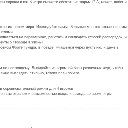
 вы хороши и как быстро сможете сбежать из тюрьмы? А, может, побег и
 строгих тюрем мира. Исследуйте самые большие многоэтажные тюрьмы 
нелями.
оявляться на перекличках, работать и соблюдать строгий распорядок, и 
ечты о свободе в жизнь!
розном Форте Тундра, в поезде, мчащемся через пустыню, и даже в
 по-настоящему. Выбирайте из огромной базы различных черт, чтобы
ажно выглядеть стильно, готовя план побега.
и соревновательный режим для 4 игроков
ленным экраном и возможностью входа и выхода во время игры