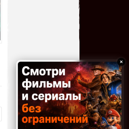
10.07.2026 06:31
У кого нибудь есть чит код
на игру ?
serg67
→
09.07.2026 14:32
Сыграл в эту увлекательную
игрушку! Огромное всем
спасибо!!!!
serg67
→
04.07.2026 14:50
Великолепная
×
игрушка,огромное спасибо!!!
serg67
→
03.07.2026 17:28
Вот,толи дело игра как игра
без всяких заморочек,с
большим удовольствие
поиграл,огромное спасибо за игру!!!!
Homer
→
03.07.2026 16:40
Такая себе игра, не зашла
хотя нравится этот жанр)