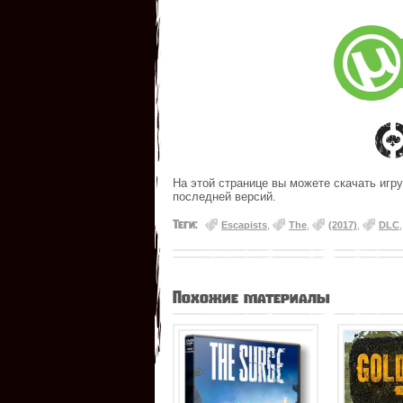
На этой странице вы можете скачать игру
последней версий.
Теги:
Escapists
,
The
,
(2017)
,
DLC
Похожие материалы