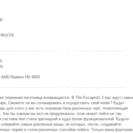
gy
 MULTi6
0
Hz
0, AMD Radeon HD 4650
я тюремная песочница возвращается. В The Escapists 2 вас ждут самы
ра. Сможете ли вы спланировать и осуществить свой побег? Будет
ерь для этого у вас есть огромная база различных черт, позволяющая
. Как бы хорошо вы все не продумывали, план может пойти не так,
я система боя стала зрелищной и куда более функциональной. Будьте
 собирайте самые различные вещи, из которых, после, создавайте
ичных тюрем и сотни различных способов побега. Только ваша фантазия