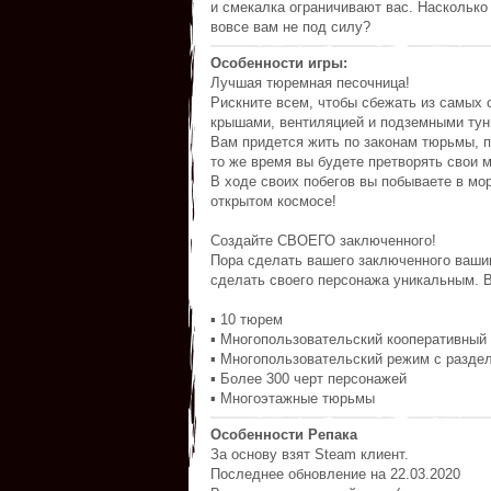
и смекалка ограничивают вас. Насколько
вовсе вам не под силу?
Особенности игры:
Лучшая тюремная песочница!
Рискните всем, чтобы сбежать из самых
крышами, вентиляцией и подземными тун
Вам придется жить по законам тюрьмы, п
то же время вы будете претворять свои м
В ходе своих побегов вы побываете в мо
открытом космосе!
Создайте СВОЕГО заключенного!
Пора сделать вашего заключенного вашим
сделать своего персонажа уникальным. В
▪ 10 тюрем
▪ Многопользовательский кооперативный 
▪ Многопользовательский режим с разде
▪ Более 300 черт персонажей
▪ Многоэтажные тюрьмы
Особенности Репака
За основу взят Steam клиент.
Последнее обновление на 22.03.2020