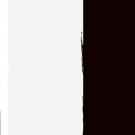
21.07.2026 16:32
Отличная игрушка,как и вся
серия,огромное спасибо!!!
kogokary
→
19.07.2026 16:48
Худшая игра про Черепах. (
serg67
→
15.07.2026 17:29
Отличная игрушка и как я ее
пропустил в свое
время,теперь поиграл с
удовольствием!!! Большое спасибо...
serg67
→
12.07.2026 23:52
Очень классная
игрушка,большое спасибо!!!
kogokary
→
10.07.2026 16:14
glbvoyea5806
→