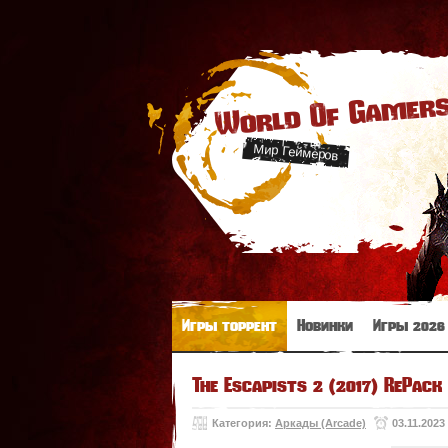
World Of Gamer
Мир Геймеров
Игры торрент
Новинки
Игры 2026
The Escapists 2 (2017) RePack
Категория:
Аркады (Arcade)
03.11.2023