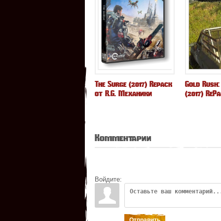
The Surge (2017) Repack
Gold Rush:
от R.G. Механики
(2017) ReP
Комментарии
Войдите:
Отправить