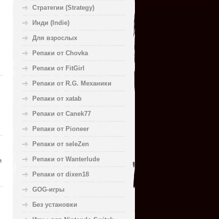
Стратегии (Strategy)
Инди (Indie)
Для взрослых
Репаки от Chovka
Репаки от FitGirl
Репаки от R.G. Механики
Репаки от xatab
Репаки от Canek77
Репаки от Pioneer
Репаки от seleZen
Репаки от Wanterlude
и
Репаки от dixen18
GOG-игры
Без установки