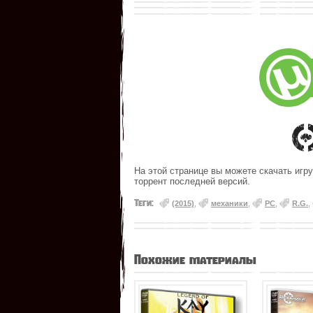
На этой странице вы можете скачать игру
торрент последней версий.
Теги:
(2015)
,
механики
,
PC
,
R.G.
,
Похожие материалы