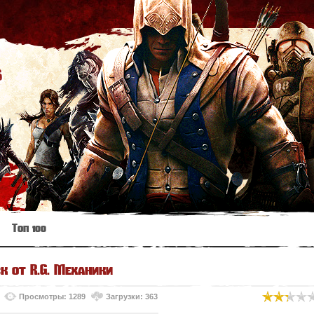
s
Топ 100
ck от R.G. Механики
Просмотры: 1289
Загрузки: 363