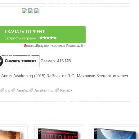
Скачать торрент
Размер: 415 MB
 Aaru's Awakening (2015) RePack от R.G. Механики бесплатно через
от
,
Aaru's
,
Awakening
,
Repack