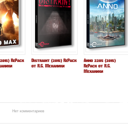
2015) RePack
Distraint (2015) RePack
Anno 2205 (2015)
ханики
от R.G. Механики
RePack от R.G.
Механики
Нет комментариев