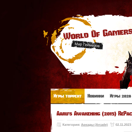
World Of Gamer
Мир Геймеров
Игры торрент
Новинки
Игры 2026
Aaru's Awakening (2015) RePa
Категория:
Аркады (Arcade)
02.11.2023