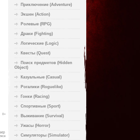
Приключение (Adventure)
Экшен (Action)
Ролевые (RPG)
Драки (Fighting)
Логические (Logic)
Квесты (Quest)
Поиск предметов (Hidden
Object)
Казуальные (Casual)
Рогалики (Roguelike)
Гонки (Racing)
Спортивные (Sport)
Выживание (Survival)
Ужасы (Horror)
Симуляторы (Simulator)