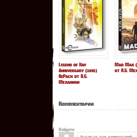
Legend of Kay
Mad Max (
Anniversary (2015)
от R.G. Ме
RePack от R.G.
Механики
Комментарии
Войдите: