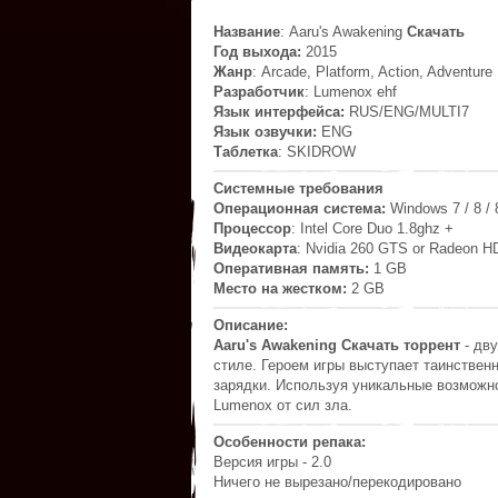
Название
: Aaru's Awakening
Скачать
Год выхода:
2015
Жанр
: Arcade, Platform, Action, Adventure
Разработчик
: Lumenox ehf
Язык интерфейса:
RUS/ENG/MULTI7
Язык озвучки:
ENG
Таблетка
: SKIDROW
Системные требования
Операционная система:
Windows 7 / 8 / 
Процессор
: Intel Core Duo 1.8ghz +
Видеокарта
: Nvidia 260 GTS or Radeon H
Оперативная память:
1 GB
Место на жестком:
2 GB
Описание:
Aaru's Awakening Скачать торрент
- дв
стиле. Героем игры выступает таинствен
зарядки. Используя уникальные возможн
Lumenox от сил зла.
Особенности репака:
Версия игры - 2.0
Ничего не вырезано/перекодировано