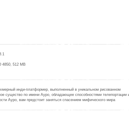
8.1
D 4850, 512 MB
ухмерный инди-платформер, выполненный в уникальном рисованном
ное существо по имени Ауро, обладающее способностями телепортации 
ости Ауро, вам предстоит заняться спасением мифического мира