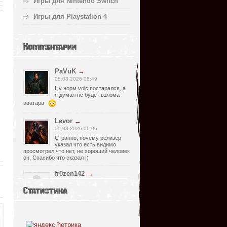
Игры для Nintendo Switch
Игры для Playstation 4
Комментарии
PaVuK
→
08.08.2026 08:49
Ну норм voic постарался, а
я думал не будет взлома
аватара
Levor
→
05.08.2026 06:06
Странно, почему релизер
указал что есть видимо
просмотрел что нет, не хороший человек
он, Спасибо что сказал !)
fr0zen142
→
05.08.2026 01:40
Статистика
нет Русской озвучки, зря
скачал
serg67
→
02.08.2026 17:03