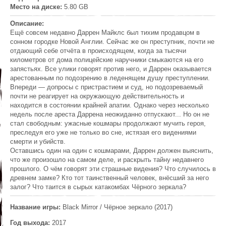
Место на диске:
5.80 GB
Описание:
Ещё совсем недавно Даррен Майклс был тихим продавцом в
сонном городке Новой Англии. Сейчас же он преступник, почти не
отдающий себе отчёта в происходящем, когда за тысячи
километров от дома полицейские наручники смыкаются на его
запястьях. Все улики говорят против него, и Даррен оказывается
арестованным по подозрению в леденящем душу преступлении.
Впереди — допросы с пристрастием и суд, но подозреваемый
почти не реагирует на окружающую действительность и
находится в состоянии крайней апатии. Однако через несколько
недель после ареста Даррена неожиданно отпускают... Но он не
стал свободным: ужасные кошмары продолжают мучить героя,
преследуя его уже не только во сне, истязая его видениями
смерти и убийств.
Оставшись один на один с кошмарами, Даррен должен выяснить,
что же произошло на самом деле, и раскрыть тайну недавнего
прошлого. О чём говорят эти страшные видения? Что случилось в
древнем замке? Кто тот таинственный человек, внёсший за него
залог? Что таится в сырых катакомбах Чёрного зеркала?
Название игры:
Black Mirror / Чёрное зеркало (2017)
Год выхода:
2017