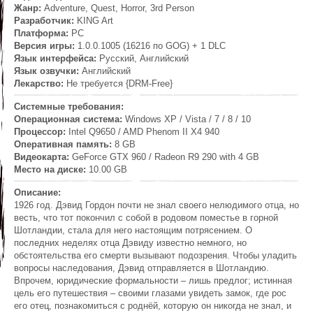
Жанр:
Adventure, Quest, Horror, 3rd Person
Разработчик:
KING Art
Платформа:
PC
Версия игры:
1.0.0.1005 (16216 по GOG) + 1 DLC
Язык интерфейса:
Русский, Английский
Язык озвучки:
Английский
Лекарство:
Не требуется {DRM-Free}
Системные требования:
Операционная система:
Windows XP / Vista / 7 / 8 / 10
Процессор:
Intel Q9650 / AMD Phenom II X4 940
Оперативная память:
8 GB
Видеокарта:
GeForce GTX 960 / Radeon R9 290 with 4 GB
Место на диске:
10.00 GB
Описание:
1926 год. Дэвид Гордон почти не знал своего нелюдимого отца, но
весть, что тот покончил с собой в родовом поместье в горной
Шотландии, стала для него настоящим потрясением. О
последних неделях отца Дэвиду известно немного, но
обстоятельства его смерти вызывают подозрения. Чтобы уладить
вопросы наследования, Дэвид отправляется в Шотландию.
Впрочем, юридические формальности – лишь предлог; истинная
цель его путешествия – своими глазами увидеть замок, где рос
его отец, познакомиться с роднёй, которую он никогда не знал, и