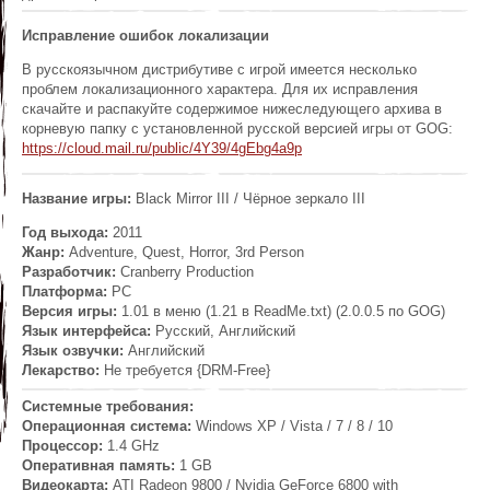
Исправление ошибок локализации
В русскоязычном дистрибутиве с игрой имеется несколько
проблем локализационного характера. Для их исправления
скачайте и распакуйте содержимое нижеследующего архива в
корневую папку с установленной русской версией игры от GOG:
https://cloud.mail.ru/public/4Y39/4gEbg4a9p
Название игры:
Black Mirror III / Чёрное зеркало III
Год выхода:
2011
Жанр:
Adventure, Quest, Horror, 3rd Person
Разработчик:
Cranberry Production
Платформа:
PC
Версия игры:
1.01 в меню (1.21 в ReadMe.txt) (2.0.0.5 по GOG)
Язык интерфейса:
Русский, Английский
Язык озвучки:
Английский
Лекарство:
Не требуется {DRM-Free}
Системные требования:
Операционная система:
Windows XP / Vista / 7 / 8 / 10
Процессор:
1.4 GHz
Оперативная память:
1 GB
Видеокарта:
ATI Radeon 9800 / Nvidia GeForce 6800 with