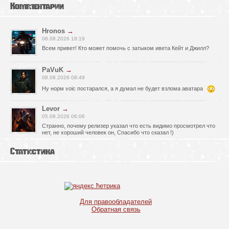
Комментарии
Hronos
→
08.08.2026 18:19
Всем привет! Кто может помочь с затыком ивета Кейт и Джилл?
PaVuK
→
08.08.2026 08:49
Ну норм voic постарался, а я думал не будет взлома аватара
Levor
→
05.08.2026 06:06
Странно, почему релизер указал что есть видимо просмотрел что
нет, не хороший человек он, Спасибо что сказал !)
fr0zen142
→
Статистика
05.08.2026 01:40
нет Русской озвучки, зря скачал
serg67
→
02.08.2026 17:03
Для правообладателей
Игра интересная,а снизил одну звезду за то что нет уменьшения
Обратная связь
экрана,играешь только на полном мониторе,очень неудобно!
Спасибо за игру!!!