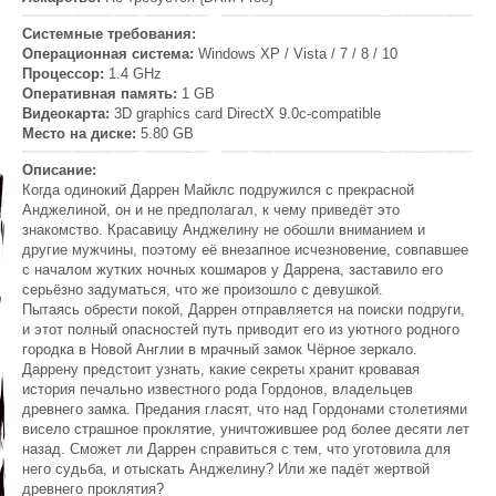
Системные требования:
Операционная система:
Windows XP / Vista / 7 / 8 / 10
Процессор:
1.4 GHz
Оперативная память:
1 GB
Видеокарта:
3D graphics card DirectX 9.0c-compatible
Место на диске:
5.80 GB
Описание:
Когда одинокий Даррен Майклс подружился с прекрасной
Анджелиной, он и не предполагал, к чему приведёт это
знакомство. Красавицу Анджелину не обошли вниманием и
другие мужчины, поэтому её внезапное исчезновение, совпавшее
с началом жутких ночных кошмаров у Даррена, заставило его
серьёзно задуматься, что же произошло с девушкой.
Пытаясь обрести покой, Даррен отправляется на поиски подруги,
и этот полный опасностей путь приводит его из уютного родного
городка в Новой Англии в мрачный замок Чёрное зеркало.
Даррену предстоит узнать, какие секреты хранит кровавая
история печально известного рода Гордонов, владельцев
древнего замка. Предания гласят, что над Гордонами столетиями
висело страшное проклятие, уничтожившее род более десяти лет
назад. Сможет ли Даррен справиться с тем, что уготовила для
него судьба, и отыскать Анджелину? Или же падёт жертвой
древнего проклятия?