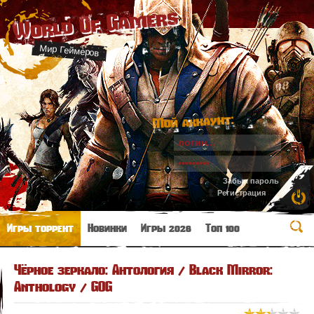
World Of Gamers
Мир Геймеров
Мой аккаунт:
Забыл пароль
Регистрация
Игры торрент
Новинки
Игры 2026
Топ 100
Чёрное зеркало: Антология / Black Mirror:
Anthology / GOG