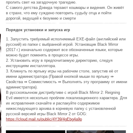
пролить свет на загадочную трагедию.
С самого детства Дэвида терзают кошмары и видения. Он живёт
в страхе, что ему суждено повторить судьбу отца и пойти
дорогой, ведущей к безумию и смерти
Порядок установки и запуска игр
1. Запустить требуемый исполняемый EXE-файл (английский или
русский) из папки с выбранной игрой. Установщик Black Mirror
(2017 г.) изначально содержит все обозначенные языки, которые
можно будет поменять в процессе игры.
2. Установить игру в предпочитаемую директорию, следуя
инструкциям инсталлятора.
3. Кликнуть по ярлыку игры на рабочем столе, запустив её от
имени администратора (Правой кнопкой мыши по ярлыку ⇛
Свойства ⇛ Совместимость ⇛ Выполнять эту программу от имени
администратора).
В русскоязычном дистрибутиве с игрой Black Mirror 2: Reigning
Evil имеется несколько проблем локализационного характера. Для
их исправления скачайте и распакуйте содержимое
нижеследующего архива в корневую папку с установленной
русской версией игры Black Mirror 2 от GOG:
https://cloud.mail.ru/public/4Y39/4gEbg4a9p