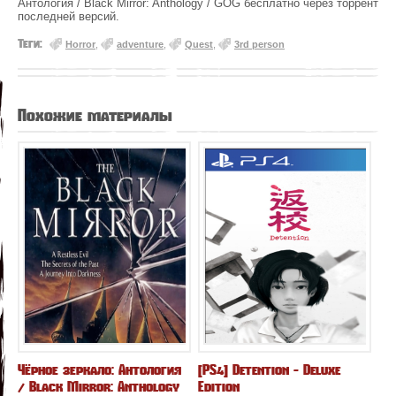
Антология / Black Mirror: Anthology / GOG бесплатно через торрент
последней версий.
Теги:
Horror
,
adventure
,
Quest
,
3rd person
Похожие материалы
Чёрное зеркало: Антология
[PS4] Detention - Deluxe
/ Black Mirror: Anthology
Edition