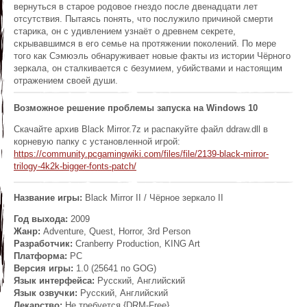
вернуться в старое родовое гнездо после двенадцати лет
отсутствия. Пытаясь понять, что послужило причиной смерти
старика, он с удивлением узнаёт о древнем секрете,
скрывавшимся в его семье на протяжении поколений. По мере
того как Сэмюэль обнаруживает новые факты из истории Чёрного
зеркала, он сталкивается с безумием, убийствами и настоящим
отражением своей души.
Возможное решение проблемы запуска на Windows 10
Скачайте архив Black Mirror.7z и распакуйте файл ddraw.dll в
корневую папку с установленной игрой:
https://community.pcgamingwiki.com/files/file/2139-black-mirror-
trilogy-4k2k-bigger-fonts-patch/
Название игры:
Black Mirror II / Чёрное зеркало II
Год выхода:
2009
Жанр:
Adventure, Quest, Horror, 3rd Person
Разработчик:
Cranberry Production, KING Art
Платформа:
PC
Версия игры:
1.0 (25641 по GOG)
Язык интерфейса:
Русский, Английский
Язык озвучки:
Русский, Английский
Лекарство:
Не требуется {DRM-Free}