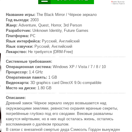
Название игры:
The Black Mirror / Чёрное зеркало
Год выхода:
2003
Жанр:
Adventure, Quest, Horror, 3rd Person
Разработчик:
Unknown Identity, Future Games
Платформа:
PC
Язык интерфейса:
Русский, Английский
Язык озвучки:
Русский, Английский
Лекарство:
Не требуется {DRM-Free}
Системные требования:
Операционная система:
Windows XP / Vista / 7 / 8 / 10
Процессор:
1.4 GHz
Оперативная память:
1 GB
Видеокарта:
3D graphics card DirectX 9.0c-compatible
Место на диске:
1.80 GB
Описание:
Древний замок Чёрное зеркало хмуро возвышается над
окружающими землями, ревностно охраняя мрачные секреты,
погребённые глубоко под его сводами. Вековые развалины
кажутся мёртвыми, но в них ещё осталась жизнь, остались
воспоминания о далёком прошлом.
В связи с внезапной смертью деда Сэмюэль Гордон вынужден