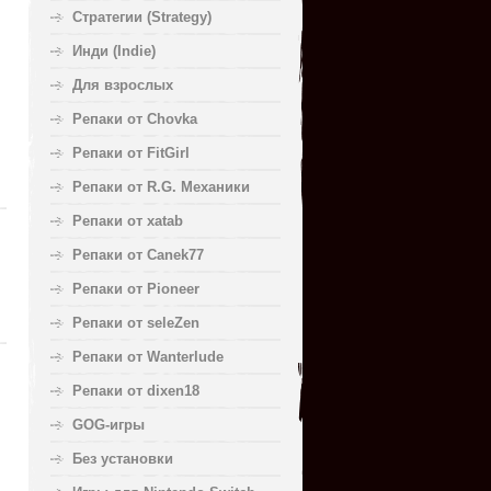
Стратегии (Strategy)
Инди (Indie)
Для взрослых
Репаки от Chovka
Репаки от FitGirl
Репаки от R.G. Механики
Репаки от xatab
Репаки от Canek77
Репаки от Pioneer
Репаки от seleZen
Репаки от Wanterlude
Репаки от dixen18
GOG-игры
Без установки