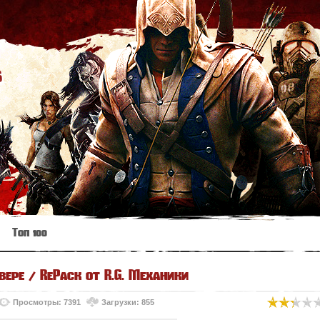
s
Топ 100
вере / RePack от R.G. Механики
Просмотры: 7391
Загрузки: 855