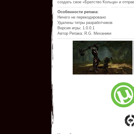
создать свое «Братство Кольца» и отпра
Особенности репака:
Ничего не перекодировано
Удалены титры разработчиков
Версия игры: 1.0.0.1
Автор Репака: R.G. Механики