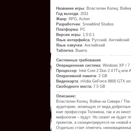
Название игры
: Властелин Колец: Война 
Год выхода
: 2011
Жанр
: RPG, Action
Разработчик
: Snowblind Studios
Платформа
: PC
Версия игры
: 1.0.0.1
Язык интерфейса
: Русский, Английский
Язык озвучки
: Английский
Таблетка
: Вшита
Системные требования
Операционная система
: Windows XP / 7 
Процессор
: Intel Core 2 Duo 2.4 ГГц или
Оперативной памяти
: 2 GB
Видеокарта
: nVidia GeForce 8800 GTX и
Свободного места:
7.5 GB
Описание:
Властелин Колец: Война на Севере / The L
аудиторию, млеющую от вида добротных 
книг профессора Толкиена, так и из кин
мифология – будут. Но сюжет не будет п
проектов, а сконцентрируется на «новой
Отдельно стоит отметить «инновационный