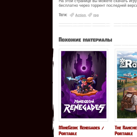
На этой странице вы можете скачать игр
бесплатно через торрент последней верс
Теги:
Action
,
rpg
Похожие материалы
MineGeon: Renegades /
The Ranche
Portable
Portable