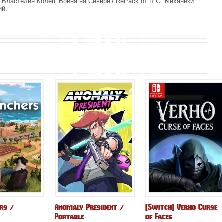
у Властелин Колец: Война на Севере / RePack от R.G. Механики
ий.
rs /
Anomaly President /
[Switch] Verho Curse
Portable
of Faces