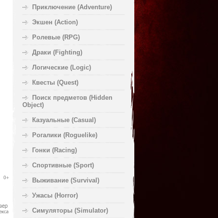
Приключение (Adventure)
Экшен (Action)
Ролевые (RPG)
Драки (Fighting)
Логические (Logic)
Квесты (Quest)
Поиск предметов (Hidden
Object)
Казуальные (Casual)
Рогалики (Roguelike)
Гонки (Racing)
Спортивные (Sport)
Выживание (Survival)
Ужасы (Horror)
Симуляторы (Simulator)