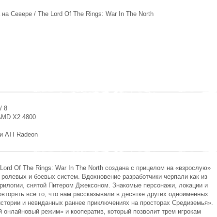
на Севере / The Lord Of The Rings: War In The North
/ 8
 AMD X2 4800
ли ATI Radeon
ord Of The Rings: War In The North
создана с прицелом на «взрослую»
ролевых и боевых систем. Вдохновение разработчики черпали как из
отрилогии, снятой Питером Джексоном. Знакомые персонажи, локации и
овторять все то, что нам рассказывали в десятке других одноименных
 истории и невиданных раннее приключениях на просторах Средиземья».
 онлайновый режим» и кооператив, который позволит трем игрокам