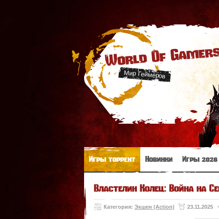
World Of Gamer
Мир Геймеров
Игры торрент
Новинки
Игры 2026
Властелин Колец: Война на Се
Категория:
Экшен (Action)
23.11.2025