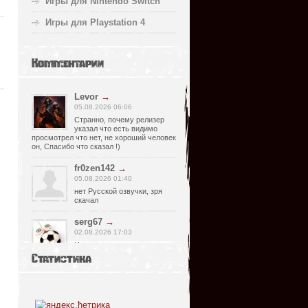
Игры для Nintendo Switch
Игры для Playstation 4
Комментарии
Levor
→
05.08.2026 06:06
Странно, почему релизер
указал что есть видимо
просмотрел что нет, не хороший человек
он, Спасибо что сказал !)
fr0zen142
→
05.08.2026 01:40
нет Русской озвучки, зря
скачал
serg67
→
02.08.2026 17:03
Игра интересная,а снизил
одну звезду за то что нет
Статистика
уменьшения экрана,играешь только на
полном мониторе,очень неудобно!
Спасибо за игру...
glbvoyea5806
→