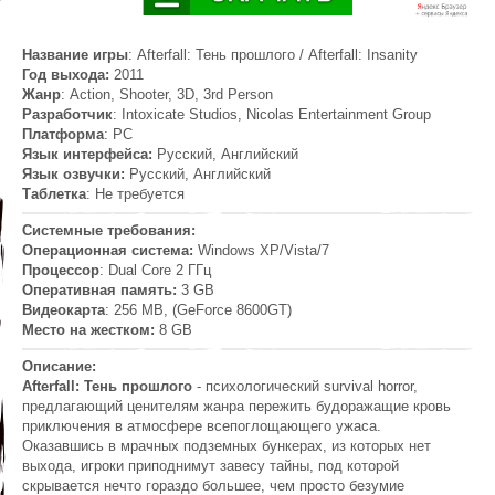
Название игры
: Afterfall: Тень прошлого / Afterfall: Insanity
Год выхода:
2011
Жанр
: Action, Shooter, 3D, 3rd Person
Разработчик
: Intoxicate Studios, Nicolas Entertainment Group
Платформа
: PC
Язык интерфейса:
Русский, Английский
Язык озвучки:
Русский, Английский
Таблетка
: Не требуется
Системные требования:
Операционная система:
Windows XP/Vista/7
Процессор
: Dual Core 2 ГГц
Оперативная память:
3 GB
Видеокарта
: 256 MB, (GeForce 8600GT)
Место на жестком:
8 GB
Описание:
Afterfall: Тень прошлого
- психологический survival horror,
предлагающий ценителям жанра пережить будоражащие кровь
приключения в атмосфере всепоглощающего ужаса.
Оказавшись в мрачных подземных бункерах, из которых нет
выхода, игроки приподнимут завесу тайны, под которой
скрывается нечто гораздо большее, чем просто безумие