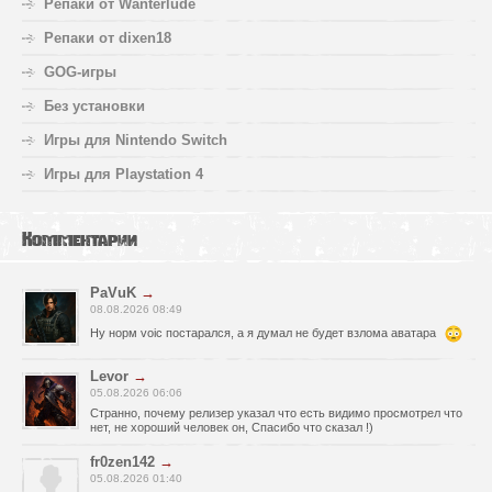
Репаки от Wanterlude
Репаки от dixen18
GOG-игры
Без установки
Игры для Nintendo Switch
Игры для Playstation 4
Комментарии
PaVuK
→
08.08.2026 08:49
Ну норм voic постарался, а я думал не будет взлома аватара
Levor
→
05.08.2026 06:06
Странно, почему релизер указал что есть видимо просмотрел что
нет, не хороший человек он, Спасибо что сказал !)
fr0zen142
→
05.08.2026 01:40