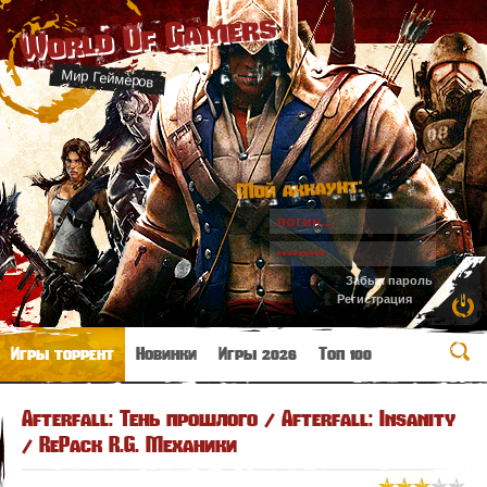
World Of Gamers
Мир Геймеров
Мой аккаунт:
Забыл пароль
Регистрация
Игры торрент
Новинки
Игры 2026
Топ 100
Afterfall: Тень прошлого / Afterfall: Insanity
/ RePack R.G. Механики